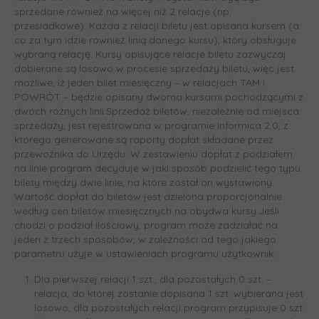
sprzedane również na więcej niż 2 relacje (np.
przesiadkowe). Każda z relacji biletu jest opisana kursem (a
co za tym idzie również linią danego kursu), który obsługuje
wybraną relację. Kursy opisujące relacje biletu zazwyczaj
dobierane są losowo w procesie sprzedaży biletu, więc jest
możliwe, iż jeden bilet miesięczny – w relacjach TAM i
POWRÓT – będzie opisany dwoma kursami pochodzącymi z
dwóch różnych linii.Sprzedaż biletów, niezależnie od miejsca
sprzedaży, jest rejestrowana w programie Informica 2.0, z
którego generowane są raporty dopłat składane przez
przewoźnika do Urzędu. W zestawieniu dopłat z podziałem
na linie program decyduje w jaki sposób podzielić tego typu
bilety między dwie linie, na które został on wystawiony.
Wartość dopłat do biletów jest dzielona proporcjonalnie
według cen biletów miesięcznych na obydwa kursy.Jeśli
chodzi o podział ilościowy, program może zadziałać na
jeden z trzech sposobów, w zależności od tego jakiego
parametru użyje w ustawieniach programu użytkownik:
Dla pierwszej relacji 1 szt., dla pozostałych 0 szt. –
relacja, do której zostanie dopisana 1 szt. wybierana jest
losowo, dla pozostałych relacji program przypisuje 0 szt.