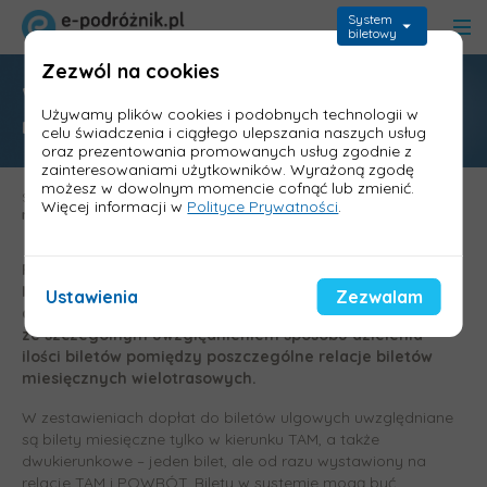
System
biletowy
Zezwól na cookies
Wyjaśnienie – podział ilościowy biletów
Używamy plików cookies i podobnych technologii w
miesięcznych w dopłatach
celu świadczenia i ciągłego ulepszania naszych usług
oraz prezentowania promowanych usług zgodnie z
zainteresowaniami użytkowników. Wyrażoną zgodę
możesz w dowolnym momencie cofnąć lub zmienić.
Strona główna
>
Aktualności
>
Wyjaśnienie – podział ilościowy biletów
Więcej informacji w
Polityce Prywatności
.
miesięcznych w dopłatach
Poniżej wyjaśniamy zasady działania programu
Informica 2.0 w zakresie przygotowywania zestawień
Ustawienia
Zezwalam
dopłat do Urzędu Marszałkowskiego z podziałem na linie,
ze szczególnym uwzględnieniem sposobu dzielenia
ilości biletów pomiędzy poszczególne relacje biletów
miesięcznych wielotrasowych.
W zestawieniach dopłat do biletów ulgowych uwzględniane
są bilety miesięczne tylko w kierunku TAM, a także
dwukierunkowe – jeden bilet, ale od razu wystawiony na
relacje TAM i POWRÓT. Bilety w systemie mogą być