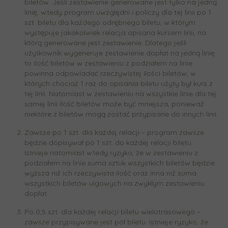
biletów. Jeśli zestawienie generowane jest tylko na jedną
linię, wtedy program uwzględni i policzy dla tej linii po 1
szt. biletu dla każdego odrębnego biletu, w którym
występuje jakakolwiek relacja opisana kursem linii, na
którą generowane jest zestawienie. Dlatego jeśli
użytkownik wygeneruje zestawienie dopłat na jedną linię
to ilość biletów w zestawieniu z podziałem na linie
powinna odpowiadać rzeczywistej ilości biletów, w
których chociaż 1 raz do opisania biletu użyty był kurs z
tej linii. Natomiast w zestawieniu na wszystkie linie dla tej
samej linii ilość biletów może być mniejsza, ponieważ
niektóre z biletów mogą zostać przypisane do innych linii.
Zawsze po 1 szt. dla każdej relacji – program zawsze
będzie dopisywał po 1 szt. do każdej relacji biletu.
Istnieje natomiast wtedy ryzyko, że w zestawieniu z
podziałem na linie suma sztuk wszystkich biletów będzie
wyższa niż ich rzeczywista ilość oraz inna niż suma
wszystkich biletów ulgowych na zwykłym zestawieniu
dopłat.
Po 0,5 szt. dla każdej relacji biletu wielotrasowego –
zawsze przypisywane jest pół biletu. Istnieje ryzyko, że