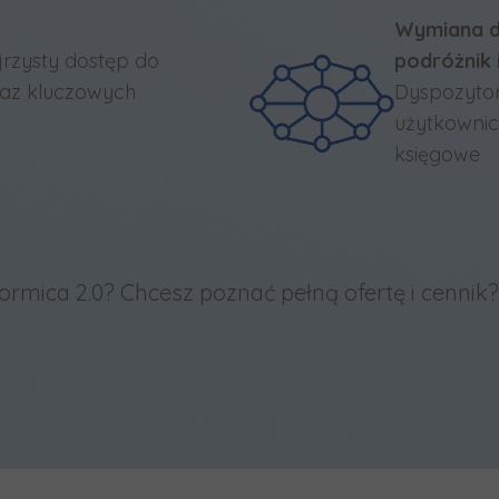
Wymiana d
ejrzysty dostęp do
podróżnik 
raz kluczowych
Dyspozytor
użytkownic
księgowe
mica 2.0? Chcesz poznać pełną ofertę i cennik