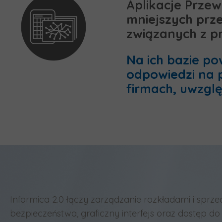
Aplikacje Przew
mniejszych prz
związanych z p
Na ich bazie po
odpowiedzi na 
firmach, uwzgl
Informica 2.0 łączy zarządzanie rozkładami i sp
bezpieczeństwa, graficzny interfejs oraz dostęp d