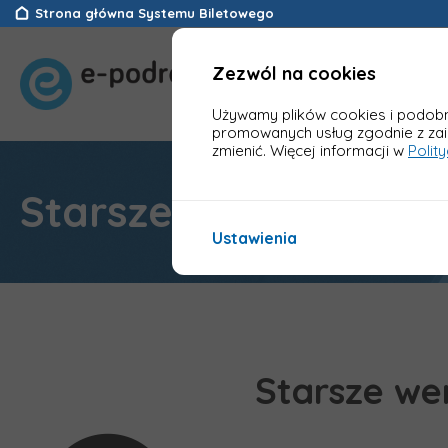
Strona główna Systemu Biletowego
Zezwól na cookies
Używamy plików cookies i podobny
promowanych usług zgodnie z za
zmienić. Więcej informacji w
Polit
Starsze wersje Infor
Ustawienia
Starsze we