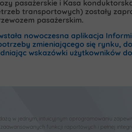
ozy pasażerskie i Kasa konduktorska 
etrzeb transportowych) zostały zap
rzewozem pasażerskim.
wstała nowoczesna aplikacja Inform
potrzeby zmieniającego się rynku, d
ędniając wskazówki użytkowników 
rzedażą w jednym, intuicyjnym oprogramowaniu zapew
o zaawansowanych funkcji raportowych i pełnej integr