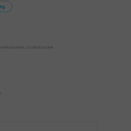
my
, wielkopolskie, podkarpackie
l