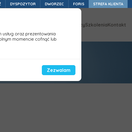
Ź
DYSPOZYTOR
DWORZEC
FORIS
STREFA KLIENTA
ykazy zmian
Aktualności
Baza wiedzy
Szkolenia
Kontakt
h usług oraz prezentowania
olnym momencie cofnąć lub
Zezwalam