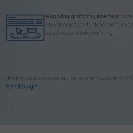
Wygodny graficzny interfejs
: prz
najważniejszych funkcjonalności o
wskaźników działania firmy
Jesteś zainteresowany oprogramowaniem Infor
handlowym
.