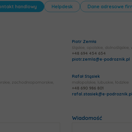
ontakt
handlowy
Helpdesk
Dane
adresowe fir
Piotr Zemła
śląskie, opolskie, dolnośląskie
+48 694 454 654
piotr.zemla@e-podroznik.pl
Rafał Stąsiek
rskie, zachodniopomorskie,
małopolskie, lubuskie, łódzkie
+48 690 986 801
rafal.stasiek@e-podroznik.p
Wiadomość