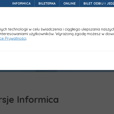
INFORMICA
BILETERKA
ONLINE
BILET ODBIJ I JED
Nasze rozwiązania
W
ch technologii w celu świadczenia i ciągłego ulepszania naszyc
interesowaniami użytkowników. Wyrażoną zgodę możesz w dow
yce Prywatności
.
mica
rsje Informica