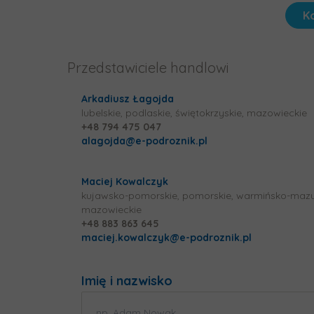
K
Przedstawiciele handlowi
Arkadiusz Łagojda
lubelskie, podlaskie, świętokrzyskie, mazowieckie
+48 794 475 047
alagojda@e-podroznik.pl
Maciej Kowalczyk
kujawsko-pomorskie, pomorskie, warmińsko-mazu
mazowieckie
+48 883 863 645
maciej.kowalczyk@e-podroznik.pl
Imię i nazwisko