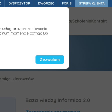
Ź
DYSPOZYTOR
DWORZEC
FORIS
STREFA KLIENTA
ykazy zmian
Aktualności
Baza wiedzy
Szkolenia
Kontakt
h usług oraz prezentowania
olnym momencie cofnąć lub
i kierowców
Zezwalam
pamięci kierowców
Baza wiedzy Informica 2.0