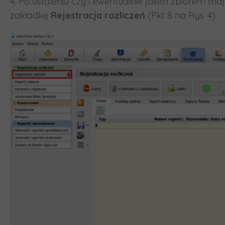
4. Po ustaleniu czy i ewentualnie jakim zbiorem 
zakładkę
Rejestracja rozliczeń
(Pkt 8 na Rys. 4).