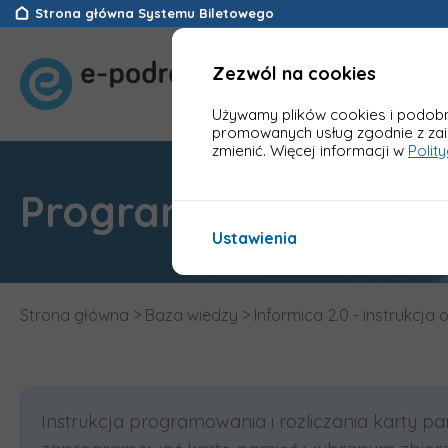
Strona główna Systemu Biletowego
Zezwól na cookies
Używamy plików cookies i podobny
promowanych usług zgodnie z za
zmienić. Więcej informacji w
Polit
Programowanie i roz
Ustawienia
Strona główna
>
Baza wiedzy
>
Informica 2.0 - instrukcja 
Instrukcja programowania i rozliczania karty p