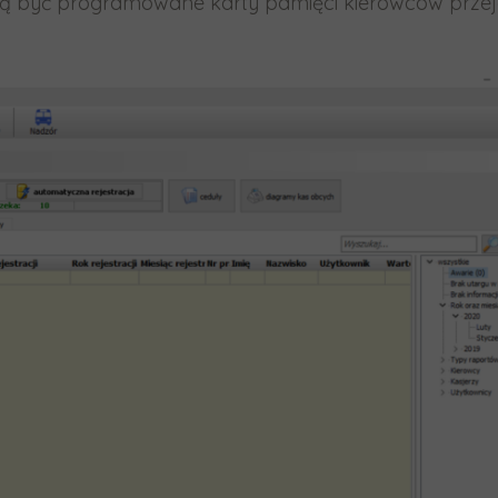
mają być programowane karty pamięci kierowców prze