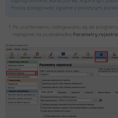
zaprogramować kartę pamięć wybranym zbiorem 
Proszę postępować zgodnie z poniższymi punktam
Po uruchomieniu i zalogowaniu się do program
następnie na podzakładkę
Parametry rejestrac