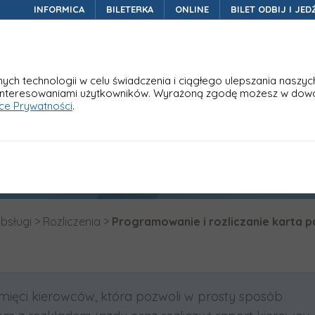
INFORMICA
BILETERKA
ONLINE
BILET ODBIJ I JED
Nasze rozwiązania
W
ch technologii w celu świadczenia i ciągłego ulepszania naszyc
interesowaniami użytkowników. Wyrażoną zgodę możesz w dow
yce Prywatności
.
liczanie karta pamięc
obsługi
>
Rozliczenia
>
Programowanie i rozliczanie karta 
amięci kierowców, która pozwoli w prosty sposób