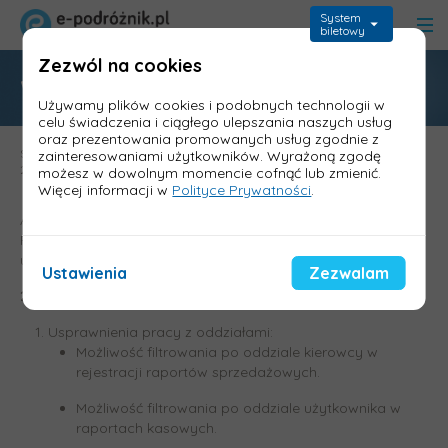
System
biletowy
Zezwól na cookies
Wersja 2.91.0 Informica
Używamy plików cookies i podobnych technologii w
celu świadczenia i ciągłego ulepszania naszych usług
oraz prezentowania promowanych usług zgodnie z
Strona główna
>
Aktualizacje - wykazy zmian
>
Wykaz zmian Informica
zainteresowaniami użytkowników. Wyrażoną zgodę
2.0
>
Wersja 2.91.0 Informica
możesz w dowolnym momencie cofnąć lub zmienić.
Więcej informacji w
Polityce Prywatności
.
Aktualizacja zawiera m.in.: usprawnienia pracy z oddziałami,
Poprawienie błędów przypisywania RZ i wpłaty do
użytkownika.
Ustawienia
Zezwalam
29.04.2025
Usprawnienia pracy z oddziałami:
Możliwość filtrowania po oddziale kierowcy w
rejestracji raportów sprzedażowych.
Możliwość filtrowania po oddziale użytkownika w
raportach kasowych.