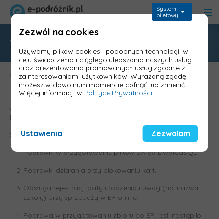
System
biletowy
Zezwól na cookies
Wersja 2.88.0 Informica
Używamy plików cookies i podobnych technologii w
celu świadczenia i ciągłego ulepszania naszych usług
oraz prezentowania promowanych usług zgodnie z
Strona główna
>
Aktualizacje - wykazy zmian
>
Wykaz zmian Informica
zainteresowaniami użytkowników. Wyrażoną zgodę
2.0
>
Wersja 2.88.0 Informica
możesz w dowolnym momencie cofnąć lub zmienić.
Więcej informacji w
Polityce Prywatności
.
Aktualizacja zawiera m.in.: poprawki w przygotowaniu plików
BA do DworcaSQL, poprawki działania przy blokowaniu kart.
Ustawienia
Zezwalam
28.01.2025
Poprawki w przygotowaniu plików BA do DworcaSQL.
Poprawki działania przy blokowaniu kart.
Obsługa rejestracji daty urodzenia i uwag (np. nazwa
szkoły) przy sprzedaży w EP online.
Poprawa w przygotowaniu zbioru do EP, jeśli nastąpiło