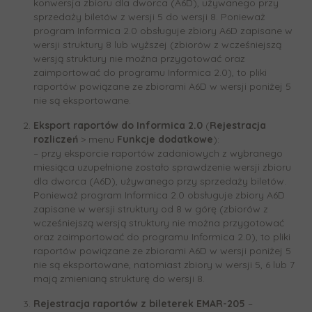
konwersja zbioru dla dworca (A6D), używanego przy
sprzedaży biletów z wersji 5 do wersji 8. Ponieważ
program Informica 2.0 obsługuje zbiory A6D zapisane w
wersji struktury 8 lub wyższej (zbiorów z wcześniejszą
wersją struktury nie można przygotować oraz
zaimportować do programu Informica 2.0), to pliki
raportów powiązane ze zbiorami A6D w wersji poniżej 5
nie są eksportowane.
Eksport raportów do Informica 2.0
(
Rejestracja
rozliczeń
> menu
Funkcje dodatkowe
):
– przy eksporcie raportów zadaniowych z wybranego
miesiąca uzupełnione zostało sprawdzenie wersji zbioru
dla dworca (A6D), używanego przy sprzedaży biletów.
Ponieważ program Informica 2.0 obsługuje zbiory A6D
zapisane w wersji struktury od 8 w górę (zbiorów z
wcześniejszą wersją struktury nie można przygotować
oraz zaimportować do programu Informica 2.0), to pliki
raportów powiązane ze zbiorami A6D w wersji poniżej 5
nie są eksportowane, natomiast zbiory w wersji 5, 6 lub 7
mają zmienianą strukturę do wersji 8.
Rejestracja raportów z bileterek EMAR-205
–