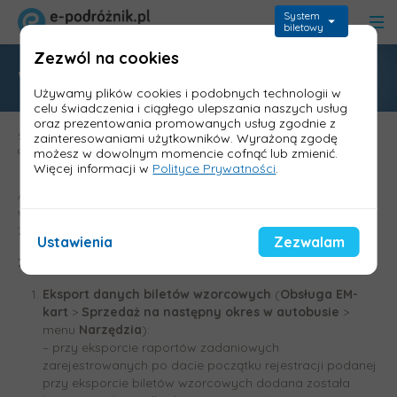
System
biletowy
Zezwól na cookies
Wersja 1.54t PP-Bilety
Używamy plików cookies i podobnych technologii w
celu świadczenia i ciągłego ulepszania naszych usług
oraz prezentowania promowanych usług zgodnie z
Strona główna
>
Aktualizacje - wykazy zmian
>
PP-Bilety - wymagania i
zainteresowaniami użytkowników. Wyrażoną zgodę
aktualizacje
>
Wersja 1.54t PP-Bilety
możesz w dowolnym momencie cofnąć lub zmienić.
Więcej informacji w
Polityce Prywatności
.
Aktualizacja zawiera m.in.: eksport danych biletów
wzorcowych, raportów do Informica 2.0 i z z bileterek EMAR-
205.
Ustawienia
Zezwalam
26.06.2025
Eksport danych biletów wzorcowych
(
Obsługa EM-
kart
>
Sprzedaż na następny okres w autobusie
>
menu
Narzędzia
):
– przy eksporcie raportów zadaniowych
zarejestrowanych po dacie początku rejestracji podanej
przy eksporcie biletów wzorcowych dodana została