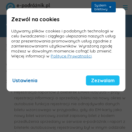
System
biletowy
Zezwól na cookies
Wersja 1.50j Kasa konduktorska
Używamy plików cookies i podobnych technologii w
celu świadczenia i ciągłego ulepszania naszych usług
oraz prezentowania promowanych usług zgodnie z
Strona główna
>
Aktualizacje - wykazy zmian
>
Kasa konduktorska -
zainteresowaniami użytkowników. Wyrażoną zgodę
wymagania i aktualizacje
>
Wersja 1.50j Kasa konduktorska
możesz w dowolnym momencie cofnąć lub zmienić.
Więcej informacji w
Polityce Prywatności
.
W aktualizacji dodano poprawki dot. synchronizacji danych
o biletach em-kartowych.
Ustawienia
Zezwalam
25.05.2026
Rejestracja raportów z bileterek EMAR-105/205 – przy
rejestracji informacji o sprzedaży biletu na nowy okres w
autobusie funkcja rejestracji nie odnajdywała danych
biletu wzorcowego w przypadku, gdy do EM-karty jako
nowy bilet wzorcowy został zapisany bilet z kodem
przedłużenia sprzedany w serwisie e-podróżnik i raport z
bileterki autobusowej rejestrowany był w innym oddziale