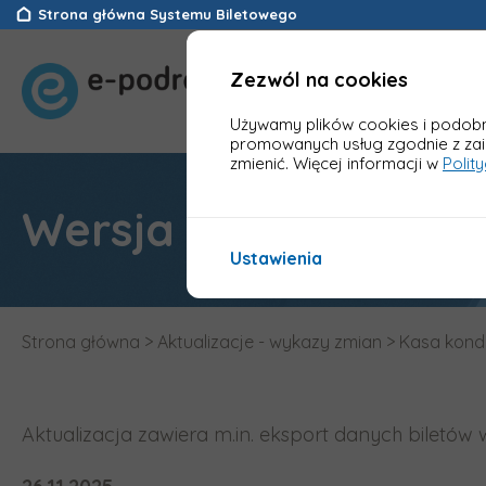
Strona główna Systemu Biletowego
Zezwól na cookies
Używamy plików cookies i podobny
promowanych usług zgodnie z za
zmienić. Więcej informacji w
Polit
Wersja 1.50c Kasa k
Ustawienia
Strona główna
>
Aktualizacje - wykazy zmian
>
Kasa kondu
Aktualizacja zawiera m.in. eksport danych bilet