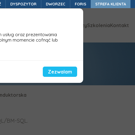
Ź
DYSPOZYTOR
DWORZEC
FORIS
STREFA KLIENTA
ykazy zmian
Aktualności
Baza wiedzy
Szkolenia
Kontakt
h usług oraz prezentowania
olnym momencie cofnąć lub
Zezwalam
onduktorska
SQL/BM-SQL.