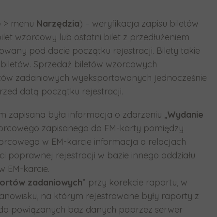
e
> menu
Narzędzia
) – weryfikacja zapisu biletów
let wzorcowy lub ostatni bilet z przedłużeniem
wany pod dacie początku rejestracji. Bilety takie
h biletów. Sprzedaż biletów wzorcowych
portów zadaniowych wyeksportowanych jednocześnie
zed datą początku rejestracji.
ym zapisana była informacja o zdarzeniu „
Wydanie
u wzorcowego zapisanego do EM-karty pomiędzy
zorcowego w EM-karcie informacja o relacjach
 poprawnej rejestracji w bazie innego oddziału
w EM-karcie.
portów zadaniowych
” przy korekcie raportu, w
tanowisku, na którym rejestrowane były raporty z
ą do powiązanych baz danych poprzez serwer