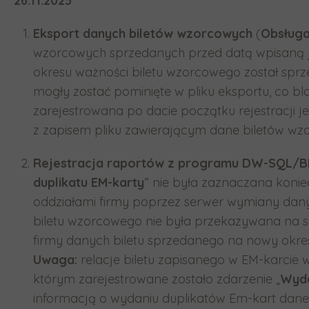
26.11.2025
Eksport danych biletów wzorcowych
(
Obsługa
wzorcowych sprzedanych przed datą wpisaną j
okresu ważności biletu wzorcowego został sprzed
mogły zostać pominięte w pliku eksportu, co b
zarejestrowana po dacie początku rejestracji
z zapisem pliku zawierającym dane biletów wzo
Rejestracja raportów z programu DW-SQL/B
duplikatu EM-karty
” nie była zaznaczana konie
oddziałami firmy poprzez serwer wymiany danyc
biletu wzorcowego nie była przekazywana na s
firmy danych biletu sprzedanego na nowy okres
Uwaga:
relacje biletu zapisanego w EM-karcie 
którym zarejestrowane zostało zdarzenie „
Wyda
informacją o wydaniu duplikatów Em-kart dane