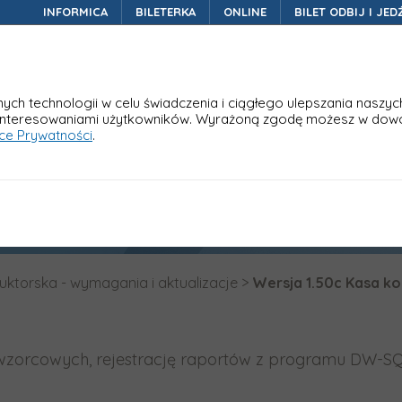
INFORMICA
BILETERKA
ONLINE
BILET ODBIJ I JED
Nasze rozwiązania
W
ch technologii w celu świadczenia i ciągłego ulepszania naszyc
interesowaniami użytkowników. Wyrażoną zgodę możesz w dow
yce Prywatności
.
onduktorska
ktorska - wymagania i aktualizacje
>
Wersja 1.50c Kasa k
ów wzorcowych, rejestrację raportów z programu DW-