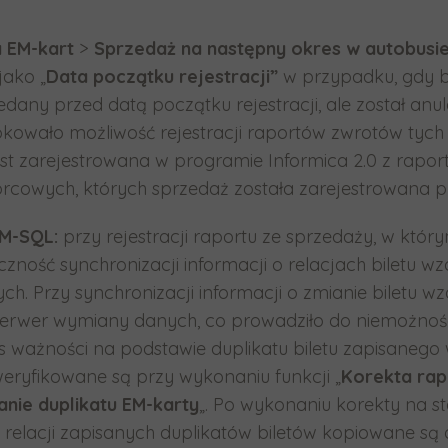
 EM-kart
>
Sprzedaż na następny okres w autobusi
ako „
Data początku rejestracji”
w przypadku, gdy bi
any przed datą początku rejestracji, ale został anulo
lokowało możliwość rejestracji raportów zwrotów tyc
 jest zarejestrowana w programie Informica 2.0 z ra
rcowych, których sprzedaż została zarejestrowana pr
M-SQL:
przy rejestracji raportu ze sprzedaży, w któr
czność synchronizacji informacji o relacjach bilet
h. Przy synchronizacji informacji o zmianie biletu w
erwer wymiany danych, co prowadziło do niemożności
 ważności na podstawie duplikatu biletu zapisanego 
weryfikowane są przy wykonaniu funkcji „
Korekta ra
nie duplikatu EM-karty
„. Po wykonaniu korekty na s
 relacji zapisanych duplikatów biletów kopiowane s