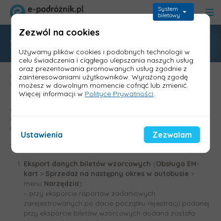
System
biletowy
Zezwól na cookies
Wersja 1.49w Kasa konduktorska
Używamy plików cookies i podobnych technologii w
celu świadczenia i ciągłego ulepszania naszych usług
oraz prezentowania promowanych usług zgodnie z
Strona główna
>
Aktualizacje - wykazy zmian
>
Kasa konduktorska -
zainteresowaniami użytkowników. Wyrażoną zgodę
wymagania i aktualizacje
>
Wersja 1.49w Kasa konduktorska
możesz w dowolnym momencie cofnąć lub zmienić.
Więcej informacji w
Polityce Prywatności
.
Aktualizacja zawiera m.in. eksport danych biletów
wzorcowych oraz raportów do Informica 2.0, rejestrację
raportów z bileterek EMAR-205.
Ustawienia
Zezwalam
26.06.2025
Eksport danych biletów wzorcowych
(
Obsługa EM-
kart
>
Sprzedaż na następny okres w autobusie
>
menu
Narzędzia
):
– przy eksporcie raportów zadaniowych
zarejestrowanych po dacie początku rejestracji podanej
przy eksporcie biletów wzorcowych dodana została