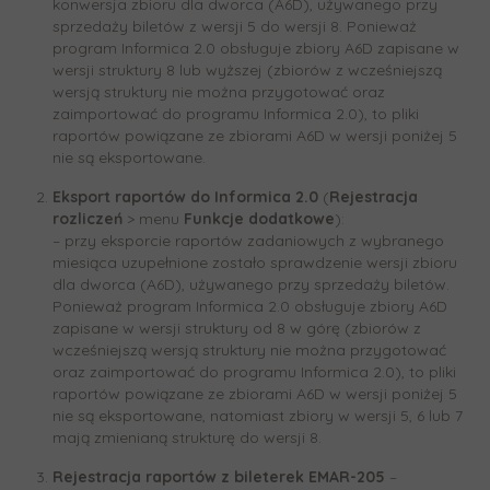
konwersja zbioru dla dworca (A6D), używanego przy
sprzedaży biletów z wersji 5 do wersji 8. Ponieważ
program Informica 2.0 obsługuje zbiory A6D zapisane w
wersji struktury 8 lub wyższej (zbiorów z wcześniejszą
wersją struktury nie można przygotować oraz
zaimportować do programu Informica 2.0), to pliki
raportów powiązane ze zbiorami A6D w wersji poniżej 5
nie są eksportowane.
Eksport raportów do Informica 2.0
(
Rejestracja
rozliczeń
> menu
Funkcje dodatkowe
):
– przy eksporcie raportów zadaniowych z wybranego
miesiąca uzupełnione zostało sprawdzenie wersji zbioru
dla dworca (A6D), używanego przy sprzedaży biletów.
Ponieważ program Informica 2.0 obsługuje zbiory A6D
zapisane w wersji struktury od 8 w górę (zbiorów z
wcześniejszą wersją struktury nie można przygotować
oraz zaimportować do programu Informica 2.0), to pliki
raportów powiązane ze zbiorami A6D w wersji poniżej 5
nie są eksportowane, natomiast zbiory w wersji 5, 6 lub 7
mają zmienianą strukturę do wersji 8.
Rejestracja raportów z bileterek EMAR-205
–