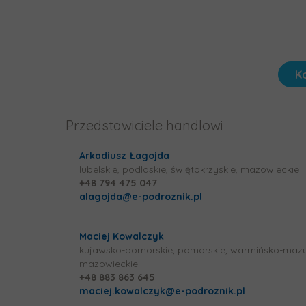
K
Przedstawiciele handlowi
Arkadiusz Łagojda
lubelskie, podlaskie, świętokrzyskie, mazowieckie
+48 794 475 047
alagojda@e-podroznik.pl
Maciej Kowalczyk
kujawsko-pomorskie, pomorskie, warmińsko-mazu
mazowieckie
+48 883 863 645
maciej.kowalczyk@e-podroznik.pl