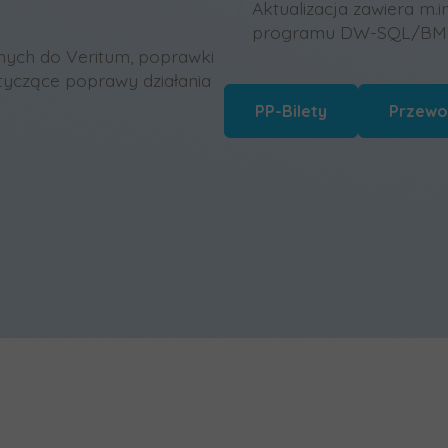
Aktualizacja zawiera m.i
programu DW-SQL/BM-S
anych do Veritum, poprawki
tyczące poprawy działania
PP-Bilety
Przewo