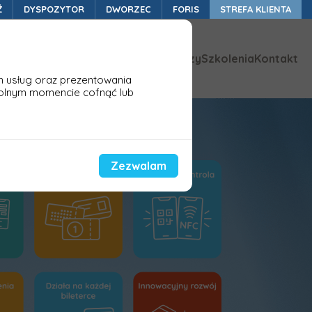
Ź
DYSPOZYTOR
DWORZEC
FORIS
STREFA KLIENTA
ykazy zmian
Aktualności
Baza wiedzy
Szkolenia
Kontakt
h usług oraz prezentowania
olnym momencie cofnąć lub
Zezwalam