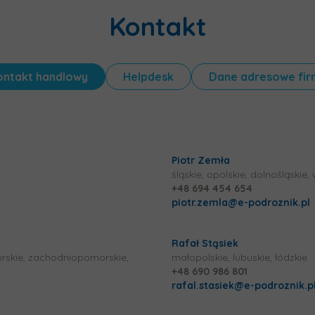
Kontakt
ontakt
handlowy
Helpdesk
Dane
adresowe fir
Piotr Zemła
śląskie, opolskie, dolnośląskie
+48 694 454 654
piotr.zemla@e-podroznik.pl
Rafał Stąsiek
rskie, zachodniopomorskie,
małopolskie, lubuskie, łódzkie
+48 690 986 801
rafal.stasiek@e-podroznik.p