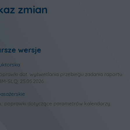
kaz zmian
rsze wersje
uktorska
oprawki dot. wyświetlania przebiegu zadania raportu
M-SLQ. 25.05.2026
pasażerskie
in.: poprawki dotyczące parametrów kalendarzy.