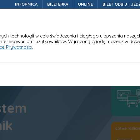
INFORMICA
BILETERKA
ONLINE
BILET ODBIJ I JED
Nasze rozwiązania
W
ch technologii w celu świadczenia i ciągłego ulepszania naszyc
interesowaniami użytkowników. Wyrażoną zgodę możesz w dow
yce Prywatności
.
stem
rka
ik