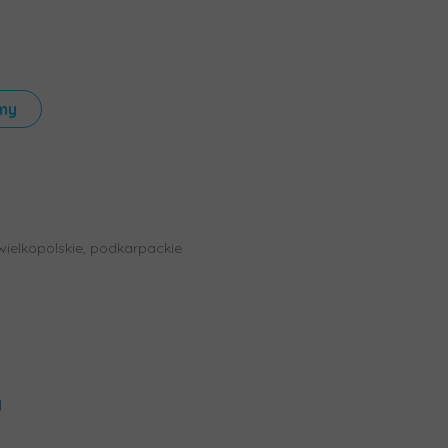
my
, wielkopolskie, podkarpackie
l