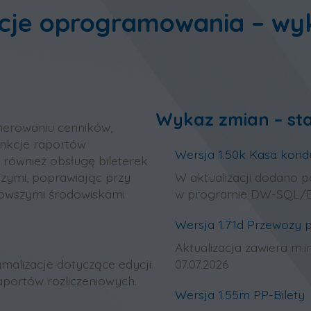
acje oprogramowania – wy
Wykaz zmian – sta
nerowaniu cenników,
nkcje raportów
Wersja 1.50k Kasa kond
 również obsługę bileterek
czymi, poprawiając przy
W aktualizacji dodano p
nowszymi środowiskami
w programie DW-SQL/B
Wersja 1.71d Przewozy 
Aktualizacja zawiera m.
ymalizacje dotyczące edycji
07.07.2026
raportów rozliczeniowych.
Wersja 1.55m PP-Bilety